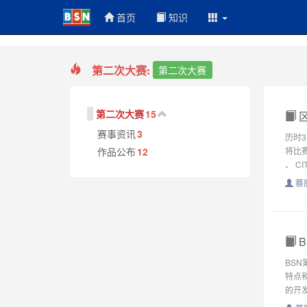
首页
知识
第二次大赛:
第二次大赛
第二次大赛
15
区
赛事资讯
3
历时
作品公布
12
将比赛
、 CIT
蔡
B
BS
特点
的开