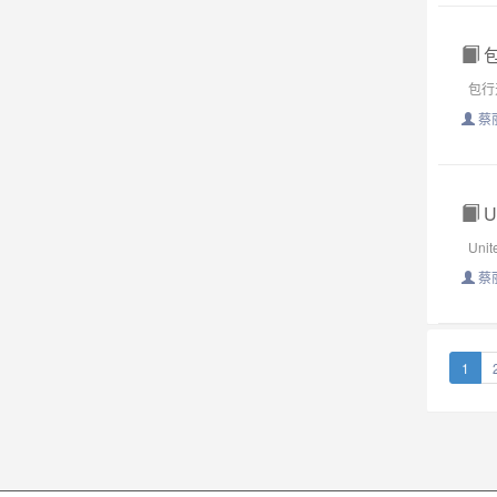
包
包行天
蔡
U
Unite
蔡
1