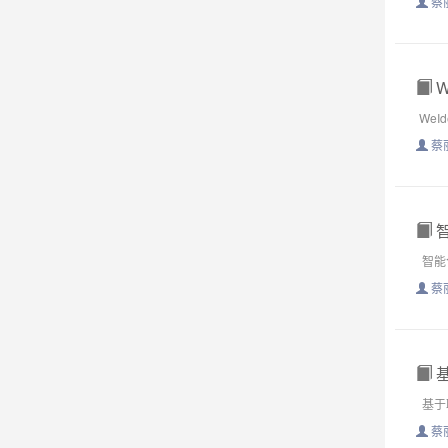
蔡
W
WeId
蔡
智
智能合
蔡
基
基于联
蔡