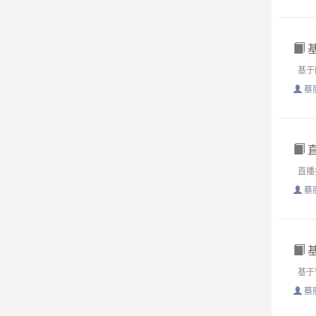
基
基于区
蔡
直
直播打
蔡
基
基于
蔡