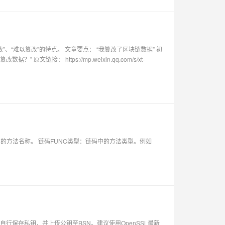
、“难以篡改”的特点。 文章要点： “我篡改了区块链数据” 初
链接： https://mp.weixin.qq.com/s/xt-
的方法名称。 链码FUNC类型：链码中的方法类型。例如
保存私钥，并上传公钥至BSN。建议使用OpenSSL最新