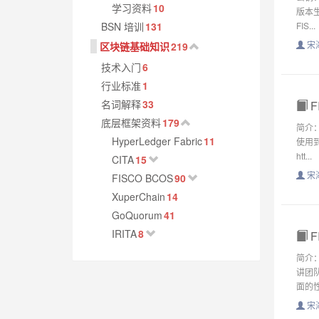
学习资料
10
版本生
BSN 培训
131
FIS...
宋
区块链基础知识
219
技术入门
6
行业标准
1
名词解释
33
F
底层框架资料
179
简介
HyperLedger Fabric
11
使用到
htt...
CITA
15
宋
FISCO BCOS
90
XuperChain
14
GoQuorum
41
IRITA
8
F
简介
讲团
面的性
宋