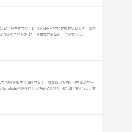
设计，实现了分布式存储，使用不同于MPT的方式来实现追溯，带来
D智能合约开发 42、分布式存储体验.pdf 原文链接：
本文 视线将聚焦到团队的双手，看看群组架构如何在跳动的十
ld_chain创建多群组区块链安装包 如何启动区块链节点、查