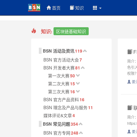
首页
知识
知识:
区块链基础知识
BSN 活动及资讯
119
F
BSN 官方活动大会
7
简介：
BSN 开发者大赛
81
色引
权限？
第一次大赛
50
姜
第二次大赛
15
第三次大赛
16
BSN 官方产品资料
16
BSN 理念及产品与服务
11
联
媒体评论&文章
4
简介
https
BSN 常见问题
354
姜
BSN 官方专网
248