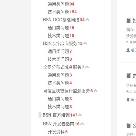
通用类问题
94
技术类问题
154
BSN-DCC基础网络
34
如
通用类问题
16
简介：
技术类问题
18
步分析
hRDA.
BSN 实名DID服务
15
姜
通用类问题
7
技术类问题
8
全网分布式域名服务
7
通用类问题
3
定
技术类问题
4
链码
可信区块链运行监测服务
6
Fab
通用类问题
3
宋
技术类问题
3
BSN 官方培训
147
BSN 开发者指南
16
开发资料
6
公钥