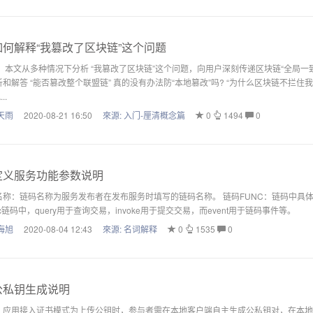
何解释“我篡改了区块链”这个问题
 本文从多种情况下分析 “我篡改了区块链”这个问题，向用户深刻传递区块链“全局一致”
和解答 “能否篡改整个联盟链” 真的没有办法防“本地篡改”吗? “为什么区块链不拦住我篡改数据？” 原文
..
天雨
2020-08-21 16:50
來源:
入门-厘清概念篇
0
1494
0
义服务功能参数说明
名称：链码名称为服务发布者在发布服务时填写的链码名称。 链码FUNC：链码中具体
ric链码中，query用于查询交易，invoke用于提交交易，而event用于链码事件等。
海旭
2020-08-04 12:43
來源:
名词解释
0
1535
0
公私钥生成说明
：应用接入证书模式为上传公钥时，参与者需在本地客户端自主生成公私钥对，在本地自行