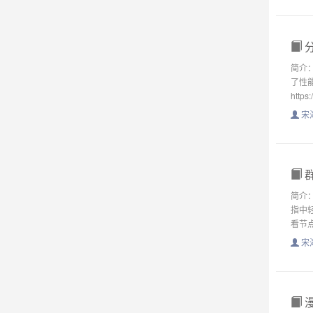
简介：
了性能
https:
宋
群
简介
指中轻
看节点
宋
漫