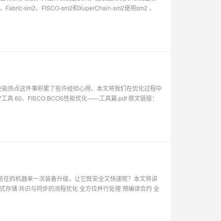
ric-sm2、FISCO-sm2和XuperChain-sm2使用sm2 ，
定位性能热点这件事积累了些许经验心得。本文将我们在优化过程中
DIY工具 60、FISCO BCOS性能优化——工具篇.pdf 原文链接：
台信任的机器来一次装备升级，让它既安全又快速呢？本文将讲
式存储 共识与同步的流程优化 全方位并行处理 预编译合约 全