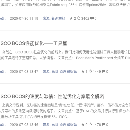
成密钥，如果应用服务的框架是Fabric-secp256r1 请使用prime256v1 密码算法标识，Fab
海旭
2020-07-30 11:19
來源:
名词解释
2
3402
0
ISCO BCOS性能优化——工具篇
： 奋战在FISCO BCOS性能优化的前线上，我们对如何使用性能测试工具来精确
的工具进行了整理汇总，以飨读者。 文章要点： Poor Man's Profiler perf 火焰图 
海旭
2020-07-08 13:47
來源:
高阶-原理解析篇
1
1449
0
ISCO BCOS的速度与激情：性能优化方案最全解密
： 上篇文章说到，区块链的速度困境是“贵”在信任，“慢”得其所，那么，能不能对这
队探索出的多条迈向极速时代的路子。 文章要点： 基于DAG的交易并行执行引擎 分布
能分析工具 可并行合约开发框架 56、FISC...
海旭
2020-07-08 13:46
來源:
高阶-原理解析篇
0
1476
0