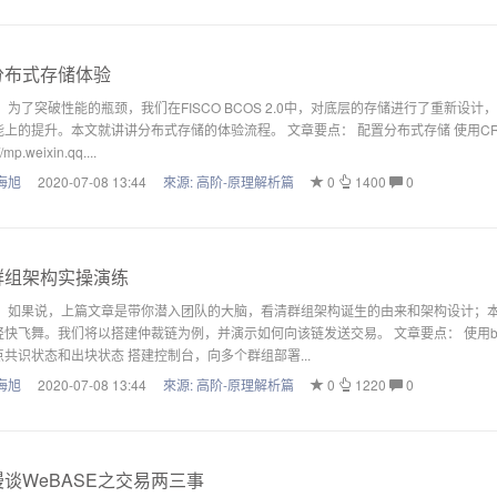
分布式存储体验
 为了突破性能的瓶颈，我们在FISCO BCOS 2.0中，对底层的存储进行了重新
上的提升。本文就讲讲分布式存储的体验流程。 文章要点： 配置分布式存储 使用CRU
//mp.weixin.qq....
海旭
2020-07-08 13:44
來源:
高阶-原理解析篇
0
1400
0
组架构实操演练
： 如果说，上篇文章是带你潜入团队的大脑，看清群组架构诞生的由来和架构设计；
快飞舞。我们将以搭建仲裁链为例，并演示如何向该链发送交易。 文章要点： 使用bui
共识状态和出块状态 搭建控制台，向多个群组部署...
海旭
2020-07-08 13:44
來源:
高阶-原理解析篇
0
1220
0
谈WeBASE之交易两三事