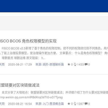
ISCO BCOS 角色权限模型的实现
 FISCO BCOS v2.5新增了基于角色的权限控制。把不同的权限统归到不同角色
入了链上治理投票模型，使治理操作更加方便。 文章要点： 什么是角色权限模型？ 角
 增删委员 增删运维 原文链接： h...
天雨
2020-08-21 17:29
來源:
高阶-原理解析篇
0
1433
0
盟链要对区块链做减法
： 本文分享了大咖观点：联盟链要对区块链做减法；并详细介绍了为什么要对区块链做
://mp.weixin.qq.com/s/mIRBdKrqOdTlG-oD7Tyrsg
天雨
2020-08-21 16:54
來源:
入门-厘清概念篇
0
1397
0