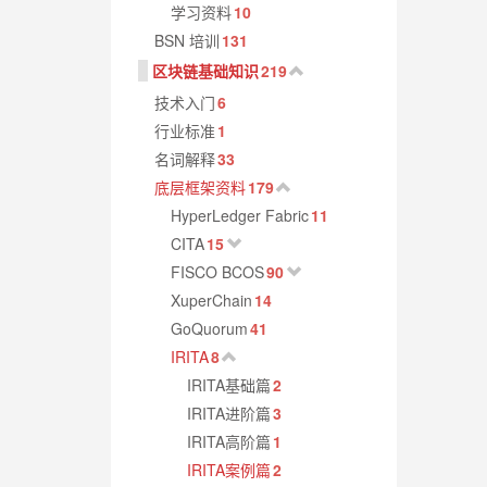
学习资料
10
BSN 培训
131
区块链基础知识
219
技术入门
6
行业标准
1
名词解释
33
底层框架资料
179
HyperLedger Fabric
11
CITA
15
FISCO BCOS
90
XuperChain
14
GoQuorum
41
IRITA
8
IRITA基础篇
2
IRITA进阶篇
3
IRITA高阶篇
1
IRITA案例篇
2