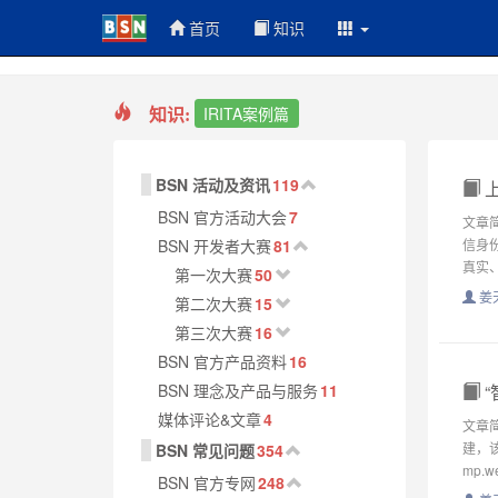
首页
知识
知识:
IRITA案例篇
BSN 活动及资讯
119
上
BSN 官方活动大会
7
文章
BSN 开发者大赛
81
信身
真实、
第一次大赛
50
姜
第二次大赛
15
第三次大赛
16
BSN 官方产品资料
16
BSN 理念及产品与服务
11
“
媒体评论&文章
4
文章
建，该
BSN 常见问题
354
mp.we
BSN 官方专网
248