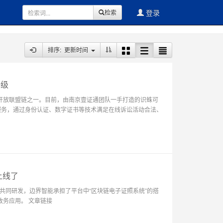
登录
检索
排序: 更新时间
升级
 首批开放联盟链之一。目前，由南京壹证通团队一手打造的识蛛可
身份服务，通过身份认证、数字证书等技术满足在线诉讼活动合法、
上线了
共同研发，边界智能承担了平台中“区块链电子证照系统”的搭
的政务应用。 文章链接