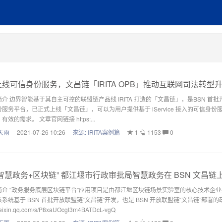
线可信身份服务，文昌链「IRITA OPB」推动互联网司法转型
简介 边界智能基于其自主可控的联盟链产品线 IRITA 打造的「文昌链」，是BSN
份服务平台，已正式上线「文昌链」，可以为用户提供基于 iService 接入的可信
有效的需求。 文章官网链接 https:...
天雨
2021-07-26 10:26
來源:
IRITA案例篇
1
1153
0
智慧政务+区块链” 都江堰市行政审批局智慧政务在 BSN 文昌链
简介 “政务服务底层区块链平台”应用项目是由都江堰区块链场景实验室的核心技术企业
系统基于 BSN 首批开放联盟链“文昌链”开发，也是 BSN 开放联盟链“文昌链”部署
ixin.qq.com/s/P8xaUOcgl3m4BATDcL-vgQ