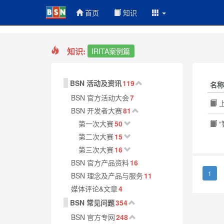
首页
知识
知识:
IRITA案例篇
BSN 活动及资讯
119
名称
BSN 官方活动大会
7
上
BSN 开发者大赛
81
第一次大赛
50
“
第二次大赛
15
第三次大赛
16
BSN 官方产品资料
16
1
BSN 理念及产品与服务
11
媒体评论&文章
4
BSN 常见问题
354
BSN 官方专网
248