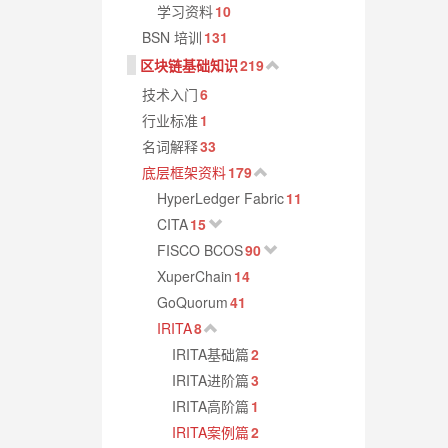
学习资料
10
BSN 培训
131
区块链基础知识
219
技术入门
6
行业标准
1
名词解释
33
底层框架资料
179
HyperLedger Fabric
11
CITA
15
FISCO BCOS
90
XuperChain
14
GoQuorum
41
IRITA
8
IRITA基础篇
2
IRITA进阶篇
3
IRITA高阶篇
1
IRITA案例篇
2