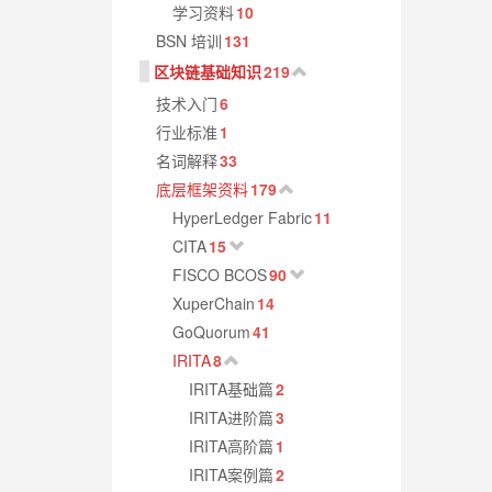
学习资料
10
BSN 培训
131
区块链基础知识
219
技术入门
6
行业标准
1
名词解释
33
底层框架资料
179
HyperLedger Fabric
11
CITA
15
FISCO BCOS
90
XuperChain
14
GoQuorum
41
IRITA
8
IRITA基础篇
2
IRITA进阶篇
3
IRITA高阶篇
1
IRITA案例篇
2