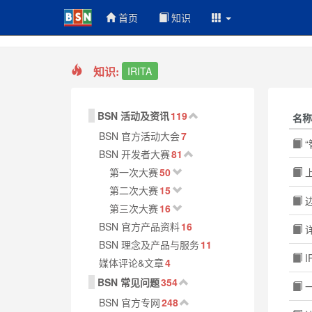
首页
知识
知识:
IRITA
BSN 活动及资讯
119
名称
BSN 官方活动大会
7
“
BSN 开发者大赛
81
第一次大赛
50
上
第二次大赛
15
边
第三次大赛
16
BSN 官方产品资料
16
详
BSN 理念及产品与服务
11
I
媒体评论&文章
4
BSN 常见问题
354
一
BSN 官方专网
248