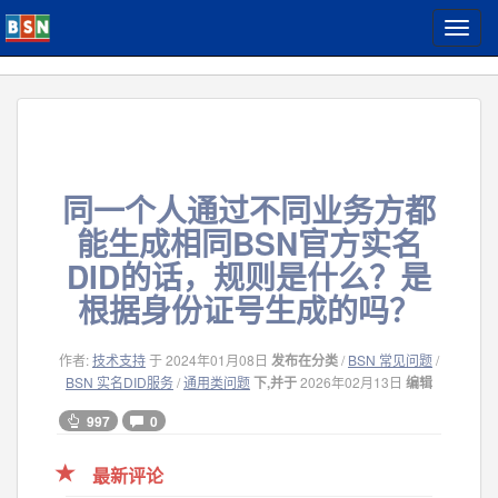
T
o
g
g
l
e
n
a
同一个人通过不同业务方都
v
i
能生成相同BSN官方实名
g
DID的话，规则是什么？是
a
t
根据身份证号生成的吗？
i
o
作者:
技术支持
于 2024年01月08日
发布在分类
/
BSN 常见问题
/
n
BSN 实名DID服务
/
通用类问题
下,并于
2026年02月13日
编辑
997
0
最新评论