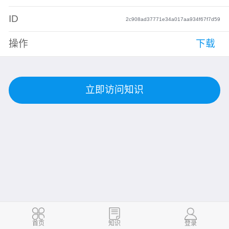
ID
2c908ad37771e34a017aa934f67f7d59
操作
下载
立即访问知识
首页
知识
登录