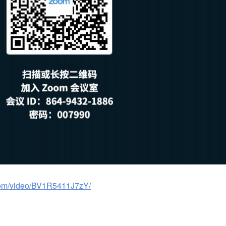
i.com/video/BV1R5411J7zY/