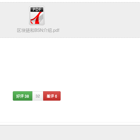
区块链和BSN介绍.pdf
好评
38
32
差评
6