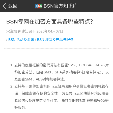
BSN官方知识库
返回
BSN专网在加密方面具备哪些特点？
宋海旭 创建知识于 2020年04月07日
/
BSN 活动及资讯
/
BSN 理念及产品与服务
支持的底层框架的
密码算法有国密
SM2、ECDSA、RAS非对
称加密算法
，国密
SM3
、
SHA系列摘要算法(哈希算法)，以
及国密SM4、AES对称加密算法;
支持基于硬件加密机的节点证书和用户身份证书密钥托管存
储，保障密钥存储的安全性，为公共节点区块链环境应用交
易通信和处理提供安全可靠、 高性能的数据加解密和签名/验
签服务。