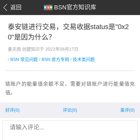
BSN官方知识库
返回
泰安链进行交易，交易收据status是"0x2
0"是因为什么？
姜天雨 创建知识于 2022年08月17日
/
BSN 常见问题
/
BSN 官方专网
/
技术类问题
链账户的能量值余额不足，需要对链账户进行能量值充
值。
好评(
0
)
评论(0)
差评(
0
)