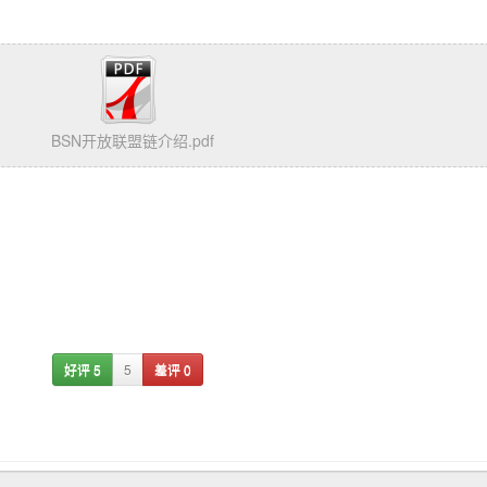
BSN开放联盟链介绍.pdf
好评
5
5
差评
0