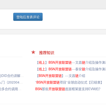
登陆后发表评论
推荐知识
【
线上
】
BSN
开放
联盟
链
---文昌
链
介绍及操作演示-
【
线上
】
BSN
开放
联盟
链
---泰安
链
介绍及操作演示-
【线上】BSN-DDC应用合约解读系列（八）入门合约DID合约讲解（20230525）
【
BSN
开放
联盟
链
】---文昌
链
介绍
【线上】BSN-DDC基础网络应用合约部署调用快速入门（20230426）
“
BSN
开放
联盟
链
项目”全球启动仪式【已结束】
【线上】BSN-DDC应用合约解读系列（七）入门合约多合约调用结构合约讲解（20230420）
BSN
那些
开放
联盟
链
底层框架是支持EVM的？