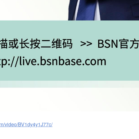
.com/video/BV1dy4y1J77c/