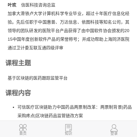
叶欢
信医科技咨询总监
加拿大滑铁卢大学计算机科学专业毕业，超过十年医疗信息化经
验。先后任职于中国惠普、万达信息、依图科技等知名公司，其
领导的团队研发的医院平台产品获得了由中国软件协会颁发的20
15中国年度创新软件产品的荣誉称号；并成功帮助上海同济医院
通过卫计委互联互通四级评审
课程主题
基于区块链的医药跟踪监管平台
课程内容
可信医疗区块链助力中国药品两票制改革：两票制背景|药品
采购疼点|区块链药品监管链改方案
信医携手BSN打造可信医疗区块链，加速医疗区块链应用场
景落地
首页
知识
登录