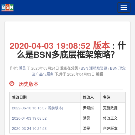
T
o
g
g
l
e
2020-04-03 19:08:52 版本
: 什
n
a
么是BSN多底层框架策略？
v
i
作者:
潘昊
于 2020年03月24日
发布在分类
/
BSN 活动及资讯
/
BSN 理念
g
及产品与服务
下,并于
2020年04月03日
编辑
a
t
历史版本
i
o
修改日期
修改人
备注
n
2022-06-10 16:15:37[当前版本]
尹紫娟
更新数据
2020-04-03 19:08:52
潘昊
修改正文
2020-03-24 10:24:53
潘昊
创建版本