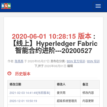
T
o
g
g
l
e
2020-06-01 10:28:15 版本
:
n
a
【线上】Hyperledger Fabric
v
智能合约进阶---20200527
i
g
a
作者:
陈燕燕
于 2020年05月27日
发布在分类
/
BSN 官方培训
/
BSN 培训
t
下,并于
2020年06月01日
编辑
i
o
历史版本
n
修改日期
修改人
备注
2021-02-03 14:41:49[当前版本]
姜天雨
修改内容
2020-12-01 10:50:19
超级系统管理员
内容更新