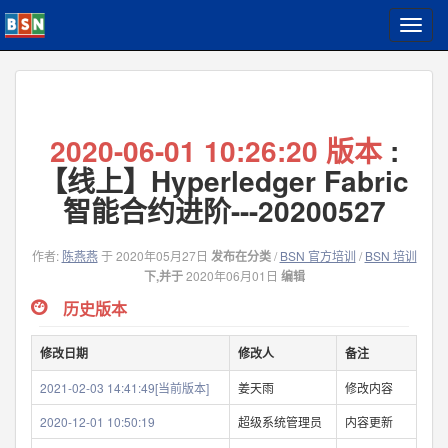
T
o
g
g
l
e
2020-06-01 10:26:20 版本
:
n
a
【线上】Hyperledger Fabric
v
智能合约进阶---20200527
i
g
a
作者:
陈燕燕
于 2020年05月27日
发布在分类
/
BSN 官方培训
/
BSN 培训
t
下,并于
2020年06月01日
编辑
i
o
历史版本
n
修改日期
修改人
备注
2021-02-03 14:41:49[当前版本]
姜天雨
修改内容
2020-12-01 10:50:19
超级系统管理员
内容更新