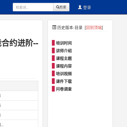
登录
检索
历史版本-目录 [
回到顶端
]
智能合约进阶--
培训时间
讲师介绍
课程主题
课程内容
培训视频
课件下载
问卷调查
容
新
新
..