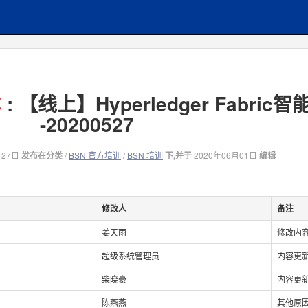
本
: 【线上】Hyperledger Fabric
-20200527
月27日
发布在分类
/
BSN 官方培训
/
BSN 培训
下,并于
2020年06月01日
编辑
修改人
备注
姜天雨
修改内
超级系统管理员
内容更
柴晓豪
内容更
陈燕燕
其他原因.